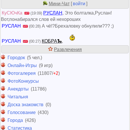
Мини-Чат
[
войти
]
КуСЮчКа
РУСЛАН
, Это болталка,Руслан!
(19:09)
Вот,понабирался слов ей нехороших
РУСЛАН
А чë!?Брехаловку обнулили??? ;)
(00:28)
РУСЛАН
КОБРА🐍
,
(00:27)
Развлечения
Городок
(5 чел.)
Онлайн-Игры
(9 игр)
Фотогалерея
(11807/
+2
)
ФотоКонкурсы
Анекдоты
(11786)
Читальня
Доска знакомств
(0)
Голосование
(430)
Города
(426)
Статистика