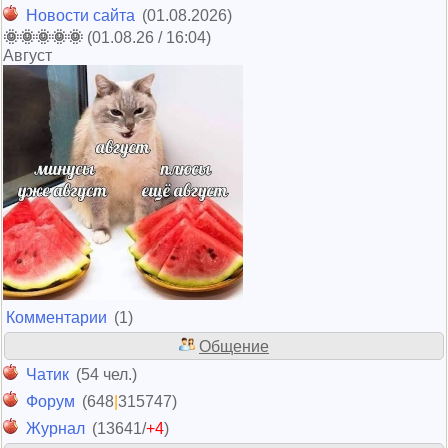
Новости сайта
(01.08.2026)
🌞🌞🌞🌞🌞
(01.08.26 / 16:04)
Август
Комментарии
(1)
Общение
Чатик
(54 чел.)
Форум
(648
|
315747)
Журнал
(13641/
+4
)