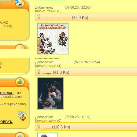
Добавлено:
Мечта
(07.08.26 / 22:57)
Комментарии
(0)
(47.9 Kb)
-----------------------
7/
+1
)
~11000)
--------------------
Добавлено:
EMPTINESS
(07.08.26 / 08:54)
7)
Комментарии
(1)
)
(41.3 Kb)
..........
РУСЛАН
, Это
т,понабирался
 чë!?Брехаловку
Добавлено:
Мечта
(03.08.26 / 11:04)
Комментарии
(0)
КОБРА🐍
,
(110.6 Kb)
.........