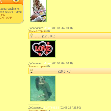
ьзователей и их
ие и комментарии
:
607
CH
|
WAP
Добавлено:
Мечта
(03.08.26 / 10:46)
Комментарии
(0)
(12.3 Kb)
.......,.
Добавлено:
Мечта
(03.08.26 / 10:46)
Комментарии
(0)
(16.6 Kb)
-----------------------
-----------
Добавлено:
EMPTINESS
(02.08.26 / 23:50)
Комментарии
(1)