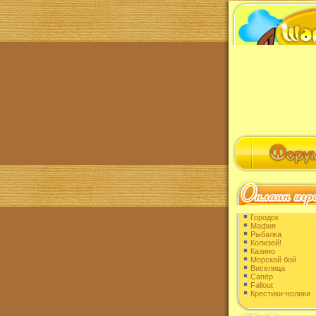
Городок
Мафия
Рыбалка
Колизей!
Казино
Морской бой
Виселица
Сапёр
Fallout
Крестики-нолики