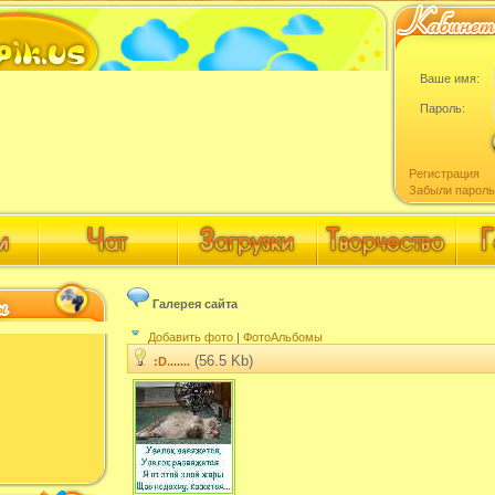
Ваше имя:
Пароль:
Регистрация
Забыли пароль
Галерея сайта
Добавить фото
|
ФотоАльбомы
(56.5 Kb)
:D.......