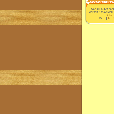
Фотки наших пол
друзей. Обсужден
Online
WEB |
TOU