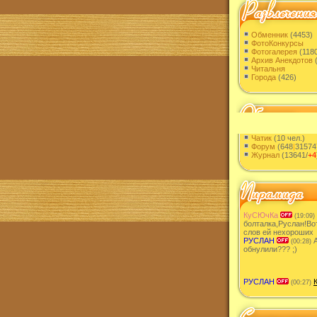
Обменник
(4453)
ФотоКонкурсы
Фотогалерея
(1180
Архив Анекдотов
(
Читальня
Города
(426)
Чатик
(10 чел.)
Форум
(648
|
31574
Журнал
(13641/
+4
КуСЮчКа
(19:09)
болталка,Руслан!Во
слов ей нехороших
РУСЛАН
А
(00:28)
обнулили??? ;)
РУСЛАН
(00:27)