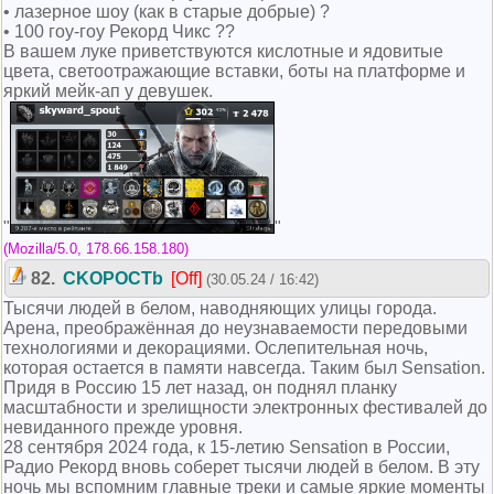
• лазерное шоу (как в старые добрые) ?
• 100 гоу-гоу Рекорд Чикс ??
В вашем луке приветствуются кислотные и ядовитые
цвета, светоотражающие вставки, боты на платформе и
яркий мейк-ап у девушек.
(Mozilla/5.0, 178.66.158.180)
82.
CKOPOCTb
[Off]
(30.05.24 / 16:42)
Тысячи людей в белом, наводняющих улицы города.
Арена, преображённая до неузнаваемости передовыми
технологиями и декорациями. Ослепительная ночь,
которая остается в памяти навсегда. Таким был Sensation.
Придя в Россию 15 лет назад, он поднял планку
масштабности и зрелищности электронных фестивалей до
невиданного прежде уровня.
28 сентября 2024 года, к 15-летию Sensation в России,
Радио Рекорд вновь соберет тысячи людей в белом. В эту
ночь мы вспомним главные треки и самые яркие моменты