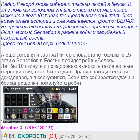
Радио Рекорд вновь соберет тысячи людей в белом. В
эту ночь мы вспомним главные треки и самые яркие
моменты легендарного танцевального события. Это
новая глава истории и она называется просто: БЕЛАЯ.
На фестивале выступят российские артисты, которые
были частью Sensation в разные годы и зарубежный
секретный гость.
Дресс-код: белый верх, белый низ
>>
А ещё сегодня и завтра Питер снова станет белым, к 15-
летию Sensation в России пройдёт рейв «Белая».
Лет бы 10 скинуть и по здоровью вывозить такие ночные
мероприятия, тоже бы сходил. Правда погода сегодня
дождливая, а я соскуфился. Всем кто собирается удачи и
без запрещенки пожалуйста ребят
(Mozilla/5.0, 178.66.130.124)
84.
CKOPOCTb
[Off]
(07.07.25 / 23:51)