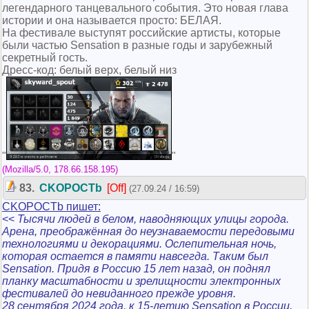
легендарного танцевального события. Это новая глава
истории и она называется просто: БЕЛАЯ.
На фестивале выступят российские артисты, которые
были частью Sensation в разные годы и зарубежный
секретный гость.
Дресс-код: белый верх, белый низ
(Mozilla/5.0, 178.66.158.195)
83.
CKOPOCTb
[Off]
(27.09.24 / 16:59)
CKOPOCTb пишет:
<<
Тысячи людей в белом, наводняющих улицы города.
Арена, преображённая до неузнаваемости передовыми
технологиями и декорациями. Ослепительная ночь,
которая остается в памяти навсегда. Таким был
Sensation. Придя в Россию 15 лет назад, он поднял
планку масштабности и зрелищности электронных
фестивалей до невиданного прежде уровня.
28 сентября 2024 года, к 15-летию Sensation в России,