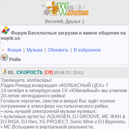
Веселей, Друзья :)
Форум Бесплатные загрузки и живое общение на
wapik.us
Форум
|
Музыка
|
Обновить
|
В избранное
Рейв
81.
CKOPOCTb
[Off]
(03.08.23 / 23:51)
Трепещите, колбасёры!
Радио Рекорд возвращает «КОЛБАСНЫЙ ЦЕХ» ?
14 октября в петербургском СК «Юбилейный» мы отметим
20-летие легендарного рейва!
Готовьте перчатки, свистки и веера! Вас ждёт полное
погружение в атмосферу ностальгического рейва:
• ночь лучшей электронной музыки нулевых;
• культовые артисты: AQUAGEN, DJ GROOVE, МС ЖАН &
DJ RIGA, DJ Нил, XS PROJECT, Sonic Mine и DJ Врунгель;
• МС Вспышкин в виртуальной реальности;