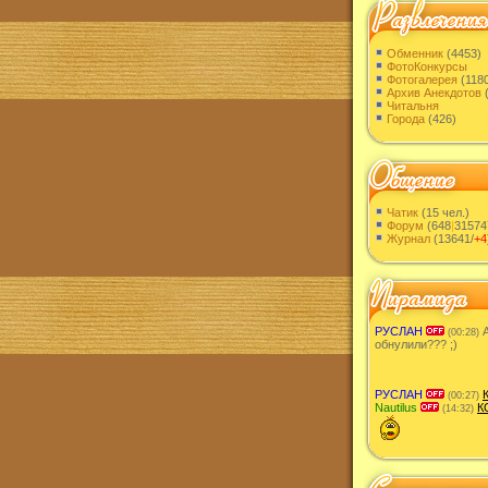
Обменник
(4453)
ФотоКонкурсы
Фотогалерея
(118
Архив Анекдотов
(
Читальня
Города
(426)
Чатик
(15 чел.)
Форум
(648
|
31574
Журнал
(13641/
+4
РУСЛАН
А
(00:28)
обнулили??? ;)
РУСЛАН
(00:27)
Nautilus
К
(14:32)