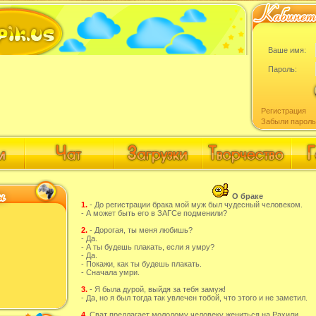
Ваше имя:
Пароль:
Регистрация
Забыли пароль
О браке
1.
- До регистрации брака мой муж был чудесный человеком.
- А может быть его в ЗАГСе подменили?
2.
- Дорогая, ты меня любишь?
- Да.
- А ты будешь плакать, если я умру?
- Да.
- Покажи, как ты будешь плакать.
- Сначала умри.
3.
- Я была дурой, выйдя за тебя замуж!
- Да, но я был тогда так увлечен тобой, что этого и не заметил.
4.
Сват предлагает молодому человеку жениться на Рахили.