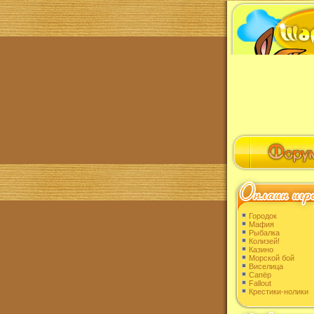
Городок
Мафия
Рыбалка
Колизей!
Казино
Морской бой
Виселица
Сапёр
Fallout
Крестики-нолики