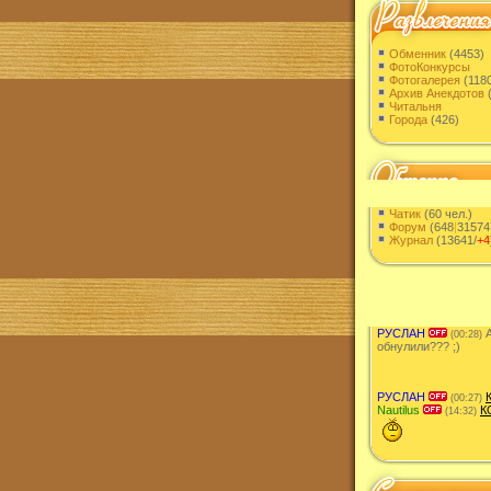
Обменник
(4453)
ФотоКонкурсы
Фотогалерея
(118
Архив Анекдотов
(
Читальня
Города
(426)
Чатик
(60 чел.)
Форум
(648
|
31574
Журнал
(13641/
+4
РУСЛАН
А
(00:28)
обнулили??? ;)
РУСЛАН
(00:27)
Nautilus
К
(14:32)