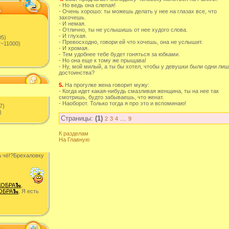
- Но ведь она слепая!
- Очень хорошо: ты можешь делать у нее на глазах все, что
захочешь.
- И немая.
- Отлично, ты не услышишь от нее худого слова.
- И глухая.
05)
- Превосходно, говори ей что хочешь, она не услышит.
~11000)
- И хромая.
- Тем удобнее тебе будет гоняться за юбками.
- Но она еще к тому же прыщава!
- Ну, мой милый, а ты бы хотел, чтобы у девушки были одни ли
достоинства?
5.
На прогулке жена говорит мужу:
- Когда идет какая-нибудь смазливая женщина, ты на нее так
смотришь, будто забываешь, что женат.
- Наоборот. Только тогда я про это и вспоминаю!
7)
)
Страницы:
(1)
...
2
3
4
9
К разделам
На Главную
 чë!?Брехаловку
КОБРА🐍
,
ОБРА🐍
, Я есть