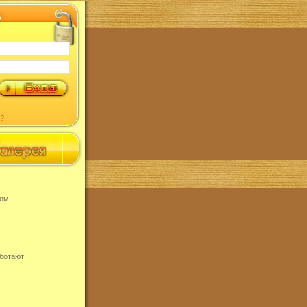
?
том
аботают