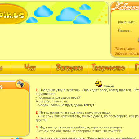
Ваше имя:
Пароль:
Регистрация
Забыли пароль
Звери
1.
Посадили утку в курятник. Она ходит себе, оглядывается. По
спрашивает:
- Господа, а где здесь пруд?
А сверху, с насеста:
- Мадам, здесь не прут, здесь топчут!
2.
Петух прикатил в курятник страусиное яйцо:
- Я не хочу вас критиковать, милые дамы, но посмотрите, как р
другие!
3.
Идут по пустыне два верблюда, один из них говорит:
- Что бы про нас люди не говорили, а пить-то хочется!
4.
Верблюд смотрит на лошадь: "Какой недоразвитый верблюд".