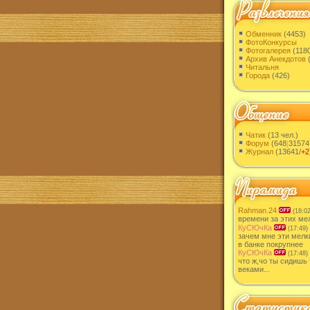
Обменник
(4453)
ФотоКонкурсы
Фотогалерея
(1180
Архив Анекдотов
(
Читальня
Города
(426)
Чатик
(13 чел.)
Форум
(648
|
31574
Журнал
(13641/
+2
Rahman.24
(18:02
времени за этих мел
КуСЮчКа
(17:49)
зачем мне эти мелк
в банке покрупнее
КуСЮчКа
(17:48)
что ж,чо ты сидишь 
веками...