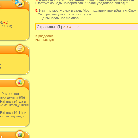
Смотрит лошадь на верблюда: " Какая уродливая лошадь".
5.
Идут по мосту слон и заяц. Мост под ними прогибается. Слон,
- Смотри, заяц, мост как прогнулся!
- Еще бы, ведь нас же двое!
7/
+1
)
~11000)
Страницы:
(1)
...
2
3
4
31
К разделам
На Главную
7)
)
У меня нет
)
ких деньги 😁😁
Rahman.24
, Да и
ие денжата,у меня
Rahman.24
, Ну и
тут за годами,за