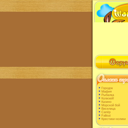
Городок
Мафия
Рыбалка
Колизей!
Казино
Морской бой
Виселица
Сапёр
Fallout
Крестики-нолики