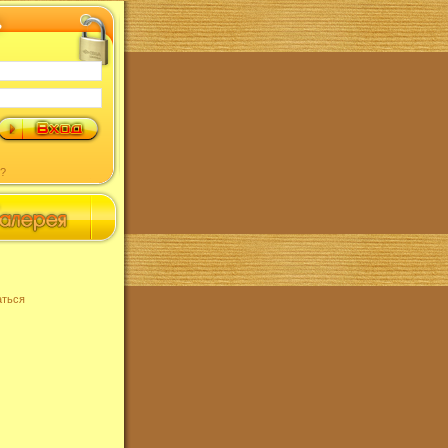
?
аться