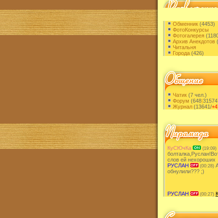
Обменник
(4453)
ФотоКонкурсы
Фотогалерея
(1180
Архив Анекдотов
(
Читальня
Города
(426)
Чатик
(7 чел.)
Форум
(648
|
31574
Журнал
(13641/
+4
КуСЮчКа
(19:09)
болталка,Руслан!Во
слов ей нехороших
РУСЛАН
А
(00:28)
обнулили??? ;)
РУСЛАН
(00:27)