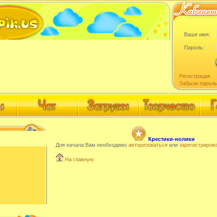
Ваше имя:
Пароль:
Регистрация
Забыли пароль
Крестики-нолики
Для начала Вам необходимо
авторизоваться
или
зарегистриров
На главную