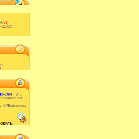
6/
+1
)
~11000)
7)
)
РУСЛАН
, Это
т,понабирался
 чë!?Брехаловку
КОБРА🐍
,