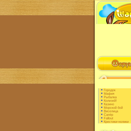
Городок
Мафия
Рыбалка
Колизей!
Казино
Морской бой
Виселица
Сапёр
Fallout
Крестики-нолики