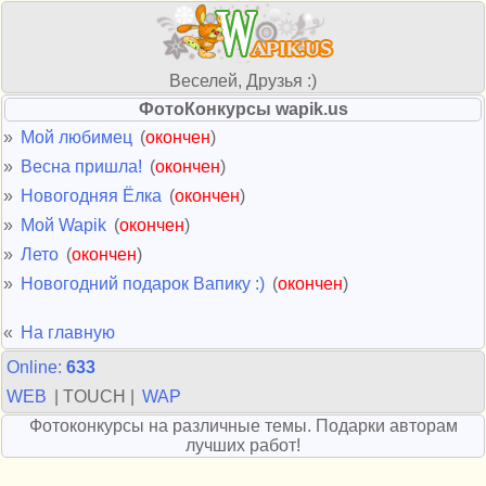
Веселей, Друзья :)
ФотоКонкурсы wapik.us
»
Мой любимец
(
окончен
)
»
Весна пришла!
(
окончен
)
»
Новогодняя Ёлка
(
окончен
)
»
Мой Wapik
(
окончен
)
»
Лето
(
окончен
)
»
Новогодний подарок Вапику :)
(
окончен
)
«
На главную
Online:
633
WEB
| TOUCH |
WAP
Фотоконкурсы на различные темы. Подарки авторам
лучших работ!