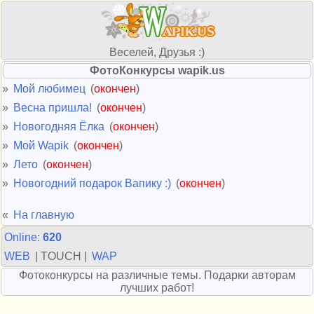
Веселей, Друзья :)
ФотоКонкурсы wapik.us
»
Мой любимец
(
окончен
)
»
Весна пришла!
(
окончен
)
»
Новогодняя Ёлка
(
окончен
)
»
Мой Wapik
(
окончен
)
»
Лето
(
окончен
)
»
Новогодний подарок Вапику :)
(
окончен
)
«
На главную
Online:
620
WEB
| TOUCH |
WAP
Фотоконкурсы на различные темы. Подарки авторам
лучших работ!