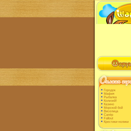
Городок
Мафия
Рыбалка
Колизей!
Казино
Морской бой
Виселица
Сапёр
Fallout
Крестики-нолики