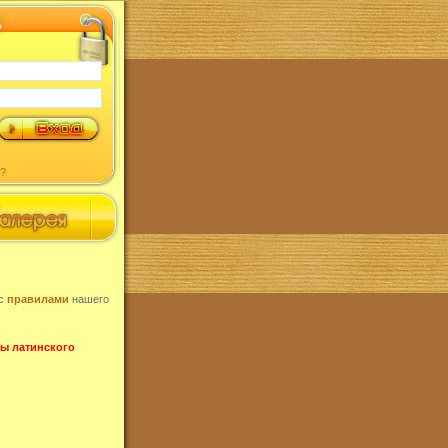
?
 с
правилами
нашего
ы латинского