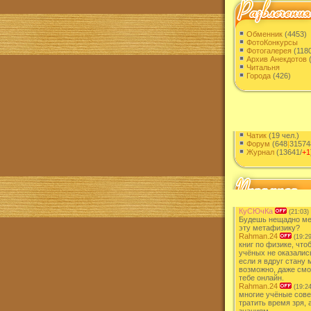
Обменник
(4453)
ФотоКонкурсы
Фотогалерея
(118
Архив Анекдотов
(
Читальня
Города
(426)
Чатик
(19 чел.)
Форум
(648
|
31574
Журнал
(13641/
+1
КуСЮчКа
(21:03)
Будешь нещадно ме
эту метафизику?
Rahman.24
(19:29
книг по физике, что
учёных не оказалис
если я вдруг стану 
возможно, даже смо
тебе онлайн.
Rahman.24
(19:24
многие учёные сове
тратить время зря, 