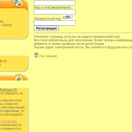
Ваш e-mail:
(желательно)
Проверочный код:
06)
~11000)
Обновите страницу если вы не видите проверочный код!
Все поля обязательны для заполнения, более полную информац
добавить в своем профиле после регистрации
Указав адрес электронной почты, Вы сможете в будущем восста
На главную
8/
+1
)
)
Rahman.24
,
ня обдирать за
накупил кучу
)
бы слова тех
ь бессмыслицей,
метафизиком, то,
гу преподавать
КуСЮчКа
,
)
товали мне не
а стремиться к