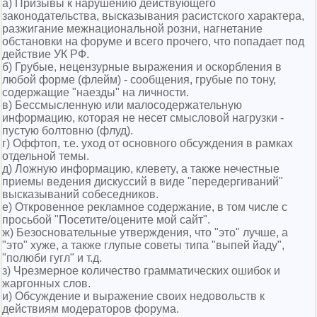
а) Призывы к нарушению действующего
законодательства, высказывания расистского характера,
разжигание межнациональной розни, нагнетание
обстановки на форуме и всего прочего, что попадает под
действие УК РФ.
б) Грубые, нецензурные выражения и оскорбления в
любой форме (флейм) - сообщения, грубые по тону,
содержащие "наезды" на личности.
в) Бессмысленную или малосодержательную
информацию, которая не несет смысловой нагрузки -
пустую болтовню (флуд).
г) Оффтоп, т.е. уход от основного обсуждения в рамках
отдельной темы.
д) Ложнyю инфоpмацию, клеветy, а также нечестные
приемы ведения дискуссий в виде "передергиваний"
высказываний собеседников.
е) Откровенное рекламное содержание, в том числе с
просьбой "Посетите/оцените мой сайт".
ж) Безосновательные утверждения, что "это" лучше, а
"это" хуже, а также глупые советы типа "выпей йаду",
"полюби гугл" и т.д.
з) Чрезмерное количество грамматических ошибок и
жаргонных слов.
и) Обсуждение и выражение своих недовольств к
действиям модераторов форума.