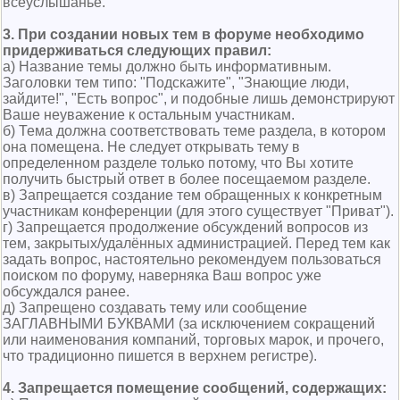
всеуслышанье.
3. При создании новых тем в форуме необходимо
придерживаться следующих правил:
а) Название темы должно быть информативным.
Заголовки тем типо: "Подскажите", "Знающие люди,
зайдите!", "Есть вопрос", и подобные лишь демонстрируют
Ваше неуважение к остальным участникам.
б) Тема должна соответствовать теме раздела, в котором
она помещена. Не следует открывать тему в
определенном разделе только потому, что Вы хотите
получить быстрый ответ в более посещаемом разделе.
в) Запрещается создание тем обращенных к конкретным
участникам конференции (для этого существует "Приват").
г) Запрещается продолжение обсyждений вопросов из
тем, закpытых/удалённых администрацией. Перед тем как
задать вопрос, настоятельно рекомендуем пользоваться
поиском по форуму, наверняка Ваш вопрос уже
обсуждался ранее.
д) Запрещено создавать тему или сообщение
ЗАГЛАВНЫМИ БУКВАМИ (за исключением сокращений
или наименования компаний, торговых марок, и прочего,
что традиционно пишется в верхнем регистре).
4. Запрещается помещение сообщений, содержащих: