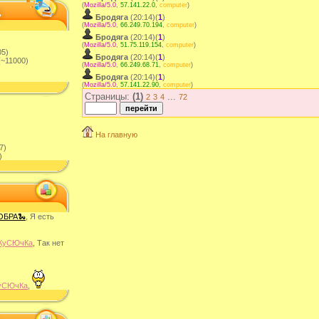
(
Mozilla/5.0
,
57.141.22.0
,
computer
)
Бродяга
(20:14)(
1
)
(
Mozilla/5.0
,
66.249.70.194
,
computer
)
Бродяга
(20:14)(
1
)
(
Mozilla/5.0
,
51.75.119.154
,
computer
)
05)
Бродяга
(20:14)(
1
)
~11000)
(
Mozilla/5.0
,
66.249.68.71
,
computer
)
Бродяга
(20:14)(
1
)
(
Mozilla/5.0
,
57.141.22.90
,
computer
)
Страницы:
(1)
...
2
3
4
72
На главную
7)
)
ОБРА🐍
, Я есть
КуСЮчКа
, Так нет
уСЮчКа
,