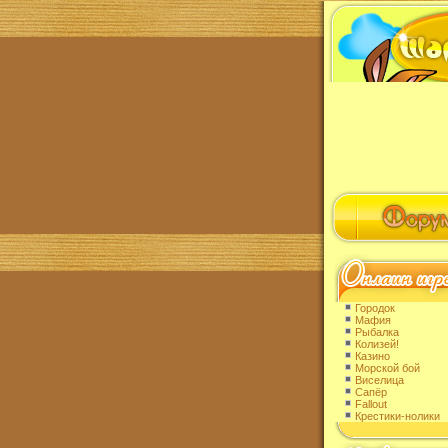
Городок
Мафия
Рыбалка
Колизей!
Казино
Морской бой
Виселица
Сапёр
Fallout
Крестики-нолики