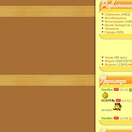
Обменник
(4453)
ФотоКонкурсы
Фотогалерея
(118
Архив Анекдотов
(
Читальня
Города
(426)
Чатик
(48 чел.)
Форум
(648
|
31574
Журнал
(13641/
+4
Nautilus
К
(14:32)
КОБРА🐍
(14:21)
ни кого
Nautilus
К
(14:08)