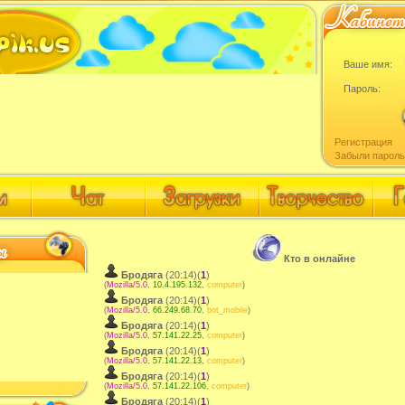
Ваше имя:
Пароль:
Регистрация
Забыли пароль
Кто в онлайне
Бродяга
(20:14)(
1
)
(
Mozilla/5.0
,
10.4.195.132
,
computer
)
Бродяга
(20:14)(
1
)
(
Mozilla/5.0
,
66.249.68.70
,
bot_mobile
)
Бродяга
(20:14)(
1
)
(
Mozilla/5.0
,
57.141.22.25
,
computer
)
Бродяга
(20:14)(
1
)
(
Mozilla/5.0
,
57.141.22.13
,
computer
)
Бродяга
(20:14)(
1
)
(
Mozilla/5.0
,
57.141.22.106
,
computer
)
Бродяга
(20:14)(
1
)