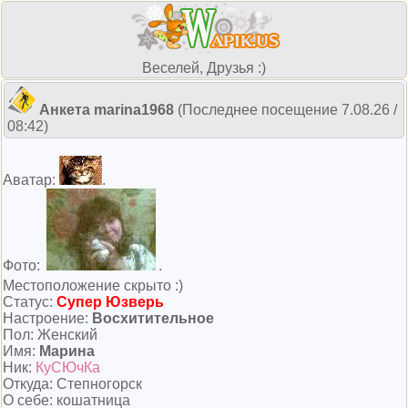
Веселей, Друзья :)
Анкета marina1968
(Последнее посещение 7.08.26 /
08:42)
Аватар:
.
Фото:
.
Местоположение скрыто :)
Cтатус:
Супер Юзверь
Настроение:
Восхитительное
Пол: Женский
Имя:
Марина
Ник:
КуСЮчКа
Откуда: Степногорск
О себе: кошатница