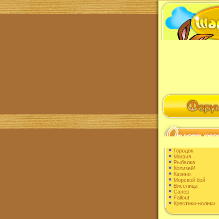
Городок
Мафия
Рыбалка
Колизей!
Казино
Морской бой
Виселица
Сапёр
Fallout
Крестики-нолики