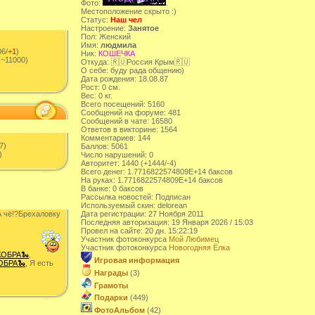
Фото:
.
Местоположение скрыто :)
Cтатус:
Наш чел
Настроение:
Занятое
Пол: Женский
Имя:
людмила
6/
+1
)
Ник:
КОШЕЧКА
~11000)
Откуда: 🇷🇺Россия Крым🇷🇺
О себе: буду рада общению)
Дата рождения: 18.08.87
Рост: 0 см.
Вес: 0 кг.
Всего посeщений: 5160
Сообщений на форуме: 481
Сообщений в чате: 16580
Ответов в викторине: 1564
Комментариев: 144
7)
Баллов: 5061
)
Число нарушений: 0
Авторитет: 1440 (+1444/-4)
Всего денег: 1.7716822574809E+14 баксов
На руках: 1.7716822574809E+14 баксов
В банке: 0 баксов
Рассылка новостей: Подписан
Используемый скин: delorean
 чë!?Брехаловку
Дата регистрации: 27 Ноября 2011
Последняя авторизация: 19 Января 2026 / 15:03
Провел на сайте: 20 дн. 15:22:19
Участник фотоконкурса
Мой Любимец
Участник фотоконкурса
Новогодняя Ёлка
КОБРА🐍
,
Игровая информация
ОБРА🐍
, Я есть
Награды
(3)
Грамоты
Подарки
(449)
ФотоАльбом
(42)