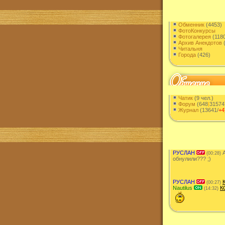
Обменник
(4453)
ФотоКонкурсы
Фотогалерея
(1180
Архив Анекдотов
(
Читальня
Города
(426)
Чатик
(9 чел.)
Форум
(648
|
31574
Журнал
(13641/
+4
РУСЛАН
А
(00:28)
обнулили??? ;)
РУСЛАН
(00:27)
Nautilus
К
(14:32)