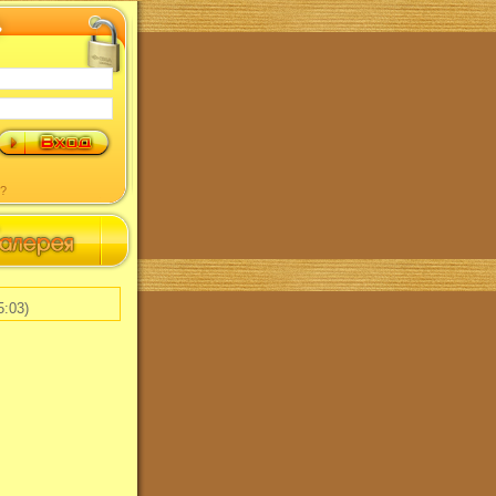
?
5:03)