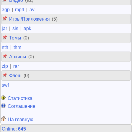
Видео
(92)
3gp
|
mp4
|
avi
Игры/Приложения
(5)
jar
|
sis
|
apk
Темы
(0)
nth
|
thm
Архивы
(0)
zip
|
rar
Флеш
(0)
swf
Статистика
Соглашение
На главную
Online:
645