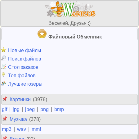
Веселей, Друзья :)
Файловый Обменник
Новые файлы
Поиск файлов
Стол заказов
Топ файлов
Лучшие юзеры
Картинки
(3978)
gif
|
jpg
|
jpeg
|
png
|
bmp
Музыка
(378)
mp3
|
wav
|
mmf