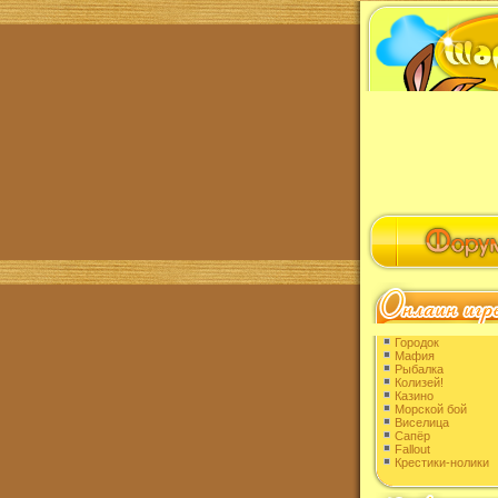
Городок
Мафия
Рыбалка
Колизей!
Казино
Морской бой
Виселица
Сапёр
Fallout
Крестики-нолики