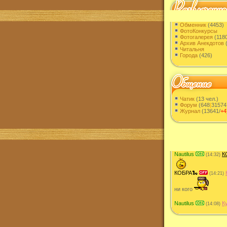
Обменник
(4453)
ФотоКонкурсы
Фотогалерея
(118
Архив Анекдотов
(
Читальня
Города
(426)
Чатик
(13 чел.)
Форум
(648
|
31574
Журнал
(13641/
+4
Nautilus
К
(14:32)
КОБРА🐍
(14:21)
ни кого
Nautilus
К
(14:08)