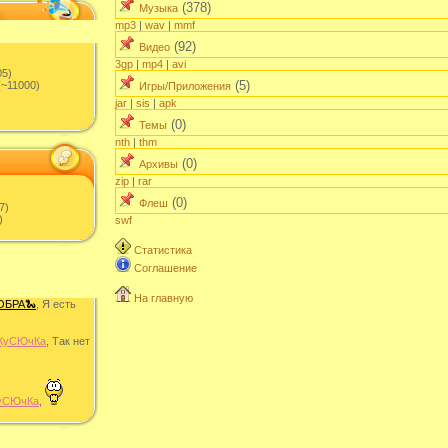
(378)
Музыка
mp3
|
wav
|
mmf
(92)
Видео
3gp
|
mp4
|
avi
05)
(5)
~11000)
Игры/Приложения
jar
|
sis
|
apk
(0)
Темы
nth
|
thm
(0)
Архивы
zip
|
rar
(0)
Флеш
7)
)
swf
Статистика
Соглашение
На главную
ОБРА🐍
, Я есть
КуСЮчКа
, Так нет
уСЮчКа
,