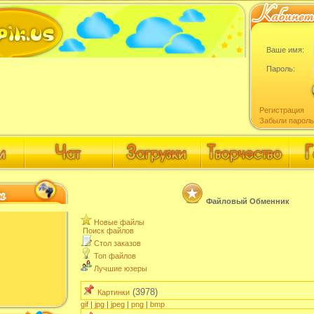
Ваше имя:
Пароль:
Регистрация
Забыли пароль
Файловый Обменник
Новые файлы
Поиск файлов
Стол заказов
Топ файлов
Лучшие юзеры
(3978)
Картинки
gif
|
jpg
|
jpeg
|
png
|
bmp