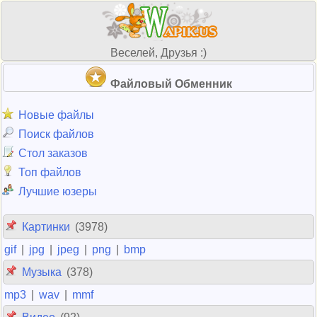
Веселей, Друзья :)
Файловый Обменник
Новые файлы
Поиск файлов
Стол заказов
Топ файлов
Лучшие юзеры
Картинки
(3978)
gif
|
jpg
|
jpeg
|
png
|
bmp
Музыка
(378)
mp3
|
wav
|
mmf