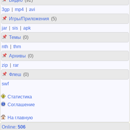
Видео
(92)
3gp
|
mp4
|
avi
Игры/Приложения
(5)
jar
|
sis
|
apk
Темы
(0)
nth
|
thm
Архивы
(0)
zip
|
rar
Флеш
(0)
swf
Статистика
Соглашение
На главную
Online:
506