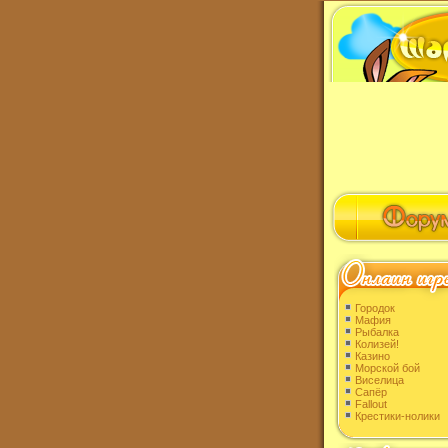
Городок
Мафия
Рыбалка
Колизей!
Казино
Морской бой
Виселица
Сапёр
Fallout
Крестики-нолики