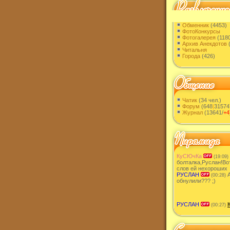
Обменник
(4453)
ФотоКонкурсы
Фотогалерея
(1180
Архив Анекдотов
(
Читальня
Города
(426)
Чатик
(34 чел.)
Форум
(648
|
31574
Журнал
(13641/
+4
КуСЮчКа
(19:09)
болталка,Руслан!Во
слов ей нехороших
РУСЛАН
А
(00:28)
обнулили??? ;)
РУСЛАН
(00:27)