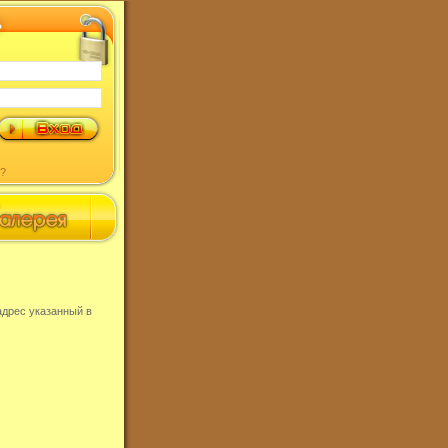
?
адрес указанный в