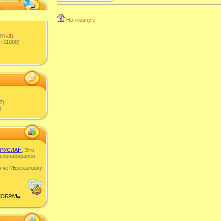
На главную
7/
+2
)
~11000)
7)
)
РУСЛАН
, Это
т,понабирался
 чë!?Брехаловку
КОБРА🐍
,