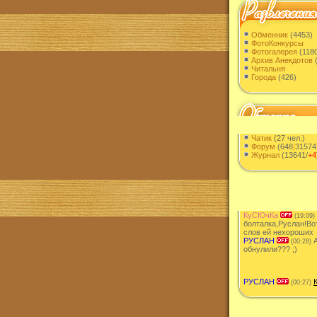
Обменник
(4453)
ФотоКонкурсы
Фотогалерея
(1180
Архив Анекдотов
(
Читальня
Города
(426)
Чатик
(27 чел.)
Форум
(648
|
31574
Журнал
(13641/
+4
КуСЮчКа
(19:09)
болталка,Руслан!Во
слов ей нехороших
РУСЛАН
А
(00:28)
обнулили??? ;)
РУСЛАН
(00:27)