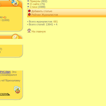
Приколы
(802)
О сайте
(75)
Стихи
(3488)
Добавить статью
Рейтинг Журналистов
6/
+1
)
~11000)
• Всего журналистов:
661
• Всего статей: 13641 + 4
На главную
7)
)
РУСЛАН
, Это
т,понабирался
 чë!?Брехаловку
КОБРА🐍
,