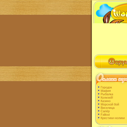
Городок
Мафия
Рыбалка
Колизей!
Казино
Морской бой
Виселица
Сапёр
Fallout
Крестики-нолики