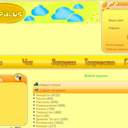
Ваше имя:
Пароль:
Регистрация
Забыли пароль
Живой журнал
Новые статьи!
Самые читаемые
Анекдоты
(4215)
Песни
(495)
Рассказы
(605)
Размышления
(998)
Разное
(728)
Творчество
(488)
Батл
(82)
Дневник "вслух"
(536)
Интересное
(1002)
Конкурс
(127)