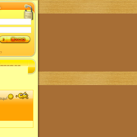
?
вцы!