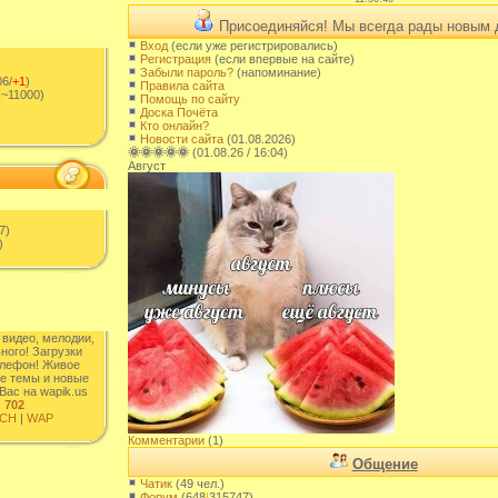
Присоединяйся! Мы всегда рады новым 
Вход
(если уже регистрировались)
Регистрация
(если впервые на сайте)
Забыли пароль?
(напоминание)
6/
+1
)
Правила сайта
~11000)
Помощь по сайту
Доска Почёта
Кто онлайн?
Новости сайта
(01.08.2026)
🌞🌞🌞🌞🌞
(01.08.26 / 16:04)
Август
7)
)
 видео, мелодии,
ного! Загрузки
елефон! Живое
е темы и новые
Вас на wapik.us
:
702
CH
|
WAP
Комментарии
(1)
Общение
Чатик
(49 чел.)
Форум
(648
|
315747)