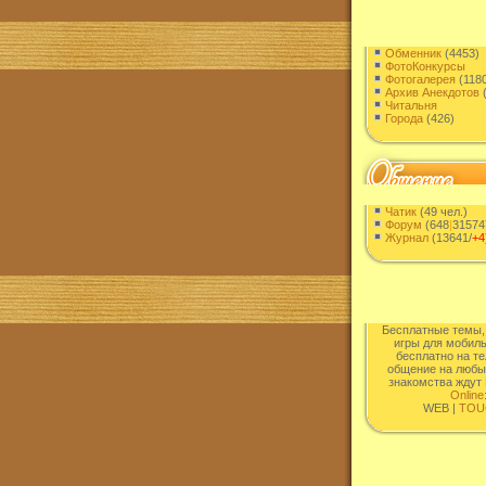
Обменник
(4453)
ФотоКонкурсы
Фотогалерея
(1180
Архив Анекдотов
(
Читальня
Города
(426)
Чатик
(49 чел.)
Форум
(648
|
31574
Журнал
(13641/
+4
Бесплатные темы,
игры для мобиль
бесплатно на т
общение на любы
знакомства ждут 
Online
WEB |
TOU