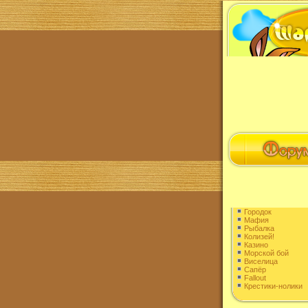
Городок
Мафия
Рыбалка
Колизей!
Казино
Морской бой
Виселица
Сапёр
Fallout
Крестики-нолики