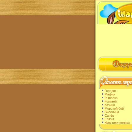
Городок
Мафия
Рыбалка
Колизей!
Казино
Морской бой
Виселица
Сапёр
Fallout
Крестики-нолики