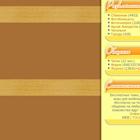
Обменник
(4453)
ФотоКонкурсы
Фотогалерея
(118
Архив Анекдотов
(
Читальня
Города
(426)
Чатик
(12 чел.)
Форум
(648
|
31574
Журнал
(13641/
+1
Бесплатные темы,
игры для мобиль
бесплатно на т
общение на любы
знакомства ждут 
Online
WEB |
TOU