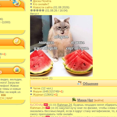
Доска Почёта
Кто онлайн?
Новости сайта
(01.08.2026)
🌞🌞🌞🌞🌞
(01.08.26 / 16:04)
Август
06)
~11000)
8/
+1
)
)
Комментарии
(1)
 видео, мелодии,
ного! Загрузки
Общение
елефон! Живое
Чатик
(12 чел.)
е темы и новые
Форум
(648
|
315748/
+1
)
Вас на wapik.us
Журнал
(13641/
+1
)
:
656
CH
|
WAP
Мини-Чат
[войти]
КуСЮчКа
Rahman.24
, Будешь нещадно меня обдирать
(21:03)
Rahman.24
накупил кучу книг по физике, чтобы слова 
(19:29)
оказались бессмыслицей, если я вдруг стану метафизиком, то, 
смогу преподавать тебе онлайн.