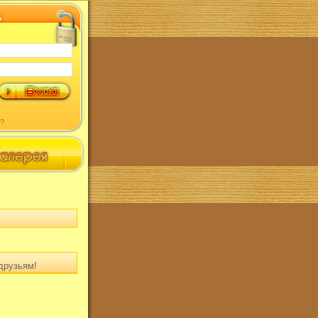
?
друзьям!