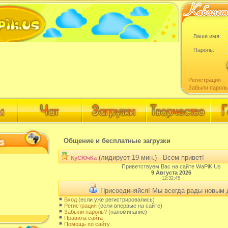
Ваше имя:
Пароль:
Регистрация
Забыли пароль
Общение и бесплатные загрузки
(лидирует 19 мин.) - Всем привет!
КуСЮчКа
Приветствуем Вас на сайте WaPiK.Us
9 Августа 2026
12:32:45
Присоединяйся! Мы всегда рады новым 
Вход
(если уже регистрировались)
Регистрация
(если впервые на сайте)
Забыли пароль?
(напоминание)
Правила сайта
Помощь по сайту