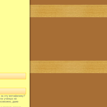
 за эту метафизику?
тех учёных не
возможно, даже