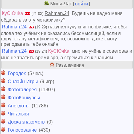
Мини-Чат
[
войти
]
КуСЮчКа
Rahman.24
, Будешь нещадно меня
(21:03)
обдирать за эту метафизику?
Rahman.24
накупил кучу книг по физике, чтобы
(19:29)
слова тех учёных не оказались бессмыслицей, если я
вдруг стану метафизиком, то, возможно, даже смогу
преподавать тебе онлайн.
Rahman.24
КуСЮчКа
, многие учёные советовали
(19:24)
мне не тратить время зря, а стремиться к знаниям
Развлечения
Городок
(5 чел.)
Онлайн-Игры
(9 игр)
Фотогалерея
(11807)
ФотоКонкурсы
Анекдоты
(11786)
Читальня
Доска знакомств
(0)
Голосование
(430)