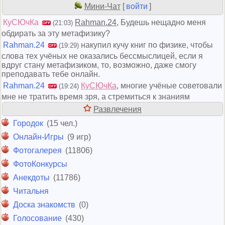
Мини-Чат
[
войти
]
КуСЮчКа
Rahman.24
, Будешь нещадно меня
(21:03)
обдирать за эту метафизику?
Rahman.24
накупил кучу книг по физике, чтобы
(19:29)
слова тех учёных не оказались бессмыслицей, если я
вдруг стану метафизиком, то, возможно, даже смогу
преподавать тебе онлайн.
Rahman.24
КуСЮчКа
, многие учёные советовали
(19:24)
мне не тратить время зря, а стремиться к знаниям
Развлечения
Городок
(15 чел.)
Онлайн-Игры
(9 игр)
Фотогалерея
(11806)
ФотоКонкурсы
Анекдоты
(11786)
Читальня
Доска знакомств
(0)
Голосование
(430)