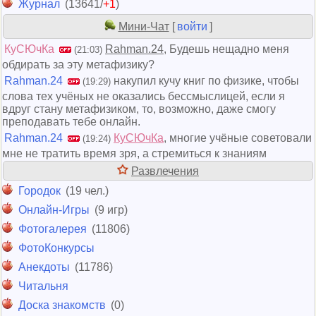
Журнал
(13641/
+1
)
Мини-Чат
[
войти
]
КуСЮчКа
Rahman.24
, Будешь нещадно меня
(21:03)
обдирать за эту метафизику?
Rahman.24
накупил кучу книг по физике, чтобы
(19:29)
слова тех учёных не оказались бессмыслицей, если я
вдруг стану метафизиком, то, возможно, даже смогу
преподавать тебе онлайн.
Rahman.24
КуСЮчКа
, многие учёные советовали
(19:24)
мне не тратить время зря, а стремиться к знаниям
Развлечения
Городок
(19 чел.)
Онлайн-Игры
(9 игр)
Фотогалерея
(11806)
ФотоКонкурсы
Анекдоты
(11786)
Читальня
Доска знакомств
(0)