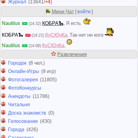
Журнал
(13641/
+4
)
Мини-Чат
[
войти
]
Nautilus
КОБРА🐍
, Я есть
(14:32)
КОБРА🐍
КуСЮчКа
, Так нет ни кого
(14:21)
Nautilus
КуСЮчКа
,
(14:08)
Развлечения
Городок
(8 чел.)
Онлайн-Игры
(9 игр)
Фотогалерея
(11805)
ФотоКонкурсы
Анекдоты
(11786)
Читальня
Доска знакомств
(0)
Голосование
(430)
Города
(426)
Статистика