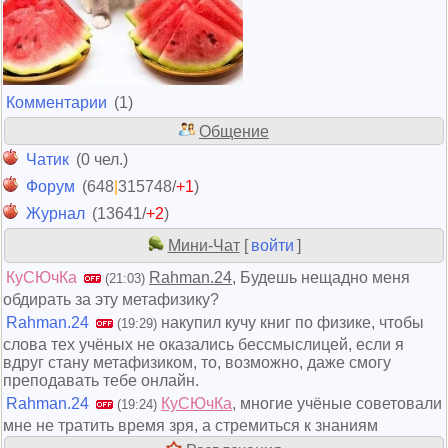
Комментарии
(1)
Общение
Чатик
(0 чел.)
Форум
(648
|
315748/
+1
)
Журнал
(13641/
+2
)
Мини-Чат
[
войти
]
КуСЮчКа
Rahman.24
, Будешь нещадно меня
(21:03)
обдирать за эту метафизику?
Rahman.24
накупил кучу книг по физике, чтобы
(19:29)
слова тех учёных не оказались бессмыслицей, если я
вдруг стану метафизиком, то, возможно, даже смогу
преподавать тебе онлайн.
Rahman.24
КуСЮчКа
, многие учёные советовали
(19:24)
мне не тратить время зря, а стремиться к знаниям