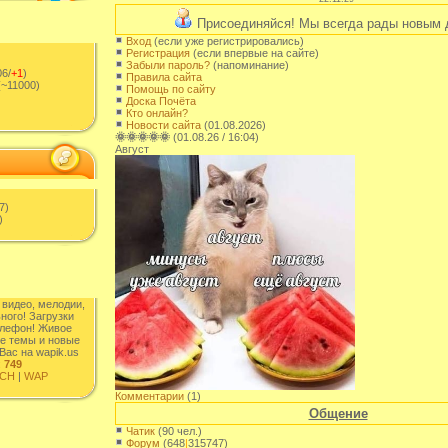
Присоединяйся! Мы всегда рады новым 
Вход
(если уже регистрировались)
Регистрация
(если впервые на сайте)
Забыли пароль?
(напоминание)
6/
+1
)
Правила сайта
~11000)
Помощь по сайту
Доска Почёта
Кто онлайн?
Новости сайта
(01.08.2026)
🌞🌞🌞🌞🌞
(01.08.26 / 16:04)
Август
7)
)
 видео, мелодии,
ного! Загрузки
елефон! Живое
е темы и новые
Вас на wapik.us
:
749
CH
|
WAP
Комментарии
(1)
Общение
Чатик
(90 чел.)
Форум
(648
|
315747)