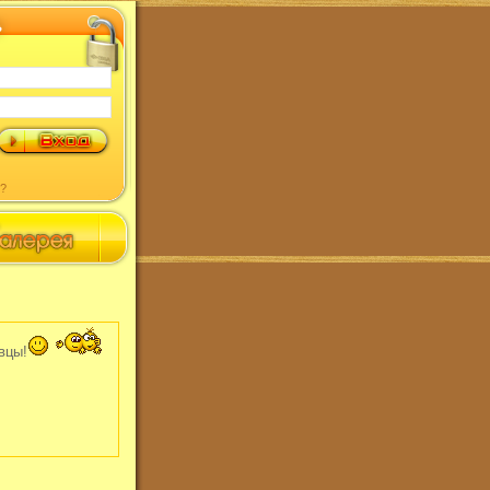
?
вцы!