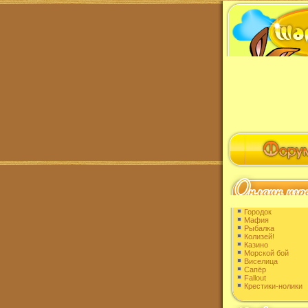
Городок
Мафия
Рыбалка
Колизей!
Казино
Морской бой
Виселица
Сапёр
Fallout
Крестики-нолики