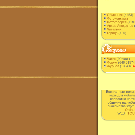
Обменник
(4453)
ФотоКонкурсы
Фотогалерея
(1180
Архив Анекдотов
(
Читальня
Города
(426)
Чатик
(90 чел.)
Форум
(648
|
31574
Журнал
(13641/
+4
Бесплатные темы,
игры для мобиль
бесплатно на т
общение на любы
знакомства ждут 
Online
WEB |
TOU