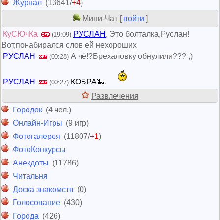
Журнал
(13641/
+4
)
Мини-Чат
[
войти
]
КуСЮчКа
РУСЛАН
, Это болталка,Руслан!
(19:09)
Вот,понабирался слов ей нехороших
РУСЛАН
А чë!?Брехаловку обнулили??? ;)
(00:28)
РУСЛАН
КОБРА🐍
,
(00:27)
Развлечения
Городок
(4 чел.)
Онлайн-Игры
(9 игр)
Фотогалерея
(11807/
+1
)
ФотоКонкурсы
Анекдоты
(11786)
Читальня
Доска знакомств
(0)
Голосование
(430)
Города
(426)