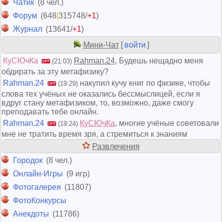
Чатик
(8 чел.)
Форум
(648
|
315748/
+1
)
Журнал
(13641/
+1
)
Мини-Чат
[
войти
]
КуСЮчКа
Rahman.24
, Будешь нещадно меня
(21:03)
обдирать за эту метафизику?
Rahman.24
накупил кучу книг по физике, чтобы
(19:29)
слова тех учёных не оказались бессмыслицей, если я
вдруг стану метафизиком, то, возможно, даже смогу
преподавать тебе онлайн.
Rahman.24
КуСЮчКа
, многие учёные советовали
(19:24)
мне не тратить время зря, а стремиться к знаниям
Развлечения
Городок
(8 чел.)
Онлайн-Игры
(9 игр)
Фотогалерея
(11807)
ФотоКонкурсы
Анекдоты
(11786)