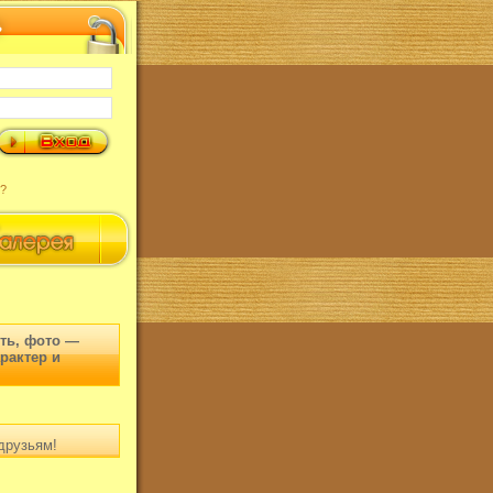
?
ть, фото —
арактер и
друзьям!