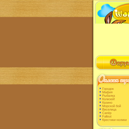
Городок
Мафия
Рыбалка
Колизей!
Казино
Морской бой
Виселица
Сапёр
Fallout
Крестики-нолики