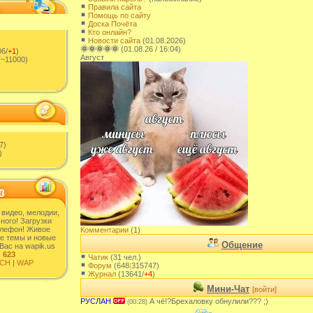
Правила сайта
Помощь по сайту
Доска Почёта
Кто онлайн?
Новости сайта
(01.08.2026)
🌞🌞🌞🌞🌞
(01.08.26 / 16:04)
6/
+1
)
Август
~11000)
7)
)
 видео, мелодии,
ного! Загрузки
елефон! Живое
Комментарии
(1)
е темы и новые
Общение
Вас на wapik.us
:
623
Чатик
(31 чел.)
CH
|
WAP
Форум
(648
|
315747)
Журнал
(13641/
+4
)
Мини-Чат
[войти]
РУСЛАН
А чë!?Брехаловку обнулили??? ;)
(00:28)