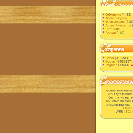
Обменник
(4453)
ФотоКонкурсы
Фотогалерея
(1180
Архив Анекдотов
(
Читальня
Города
(426)
Чатик
(31 чел.)
Форум
(648
|
31574
Журнал
(13641/
+4
Бесплатные темы,
игры для мобиль
бесплатно на т
общение на любы
знакомства ждут 
Online
WEB |
TOU