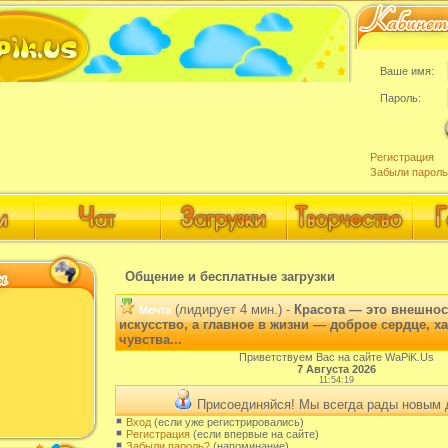
Ваше имя:
Пароль:
Регистрация
Забыли пароль
Общение и бесплатные загрузки
(лидирует 4 мин.) -
Красота — это внешнос
Мечта
искусство, а главное в жизни — доброе сердце, х
чувства...
Приветствуем Вас на сайте WaPiK.Us
7 Августа 2026
11:54:19
Присоединяйся! Мы всегда рады новым 
Вход
(если уже регистрировались)
Регистрация
(если впервые на сайте)
Забыли пароль?
(напоминание)