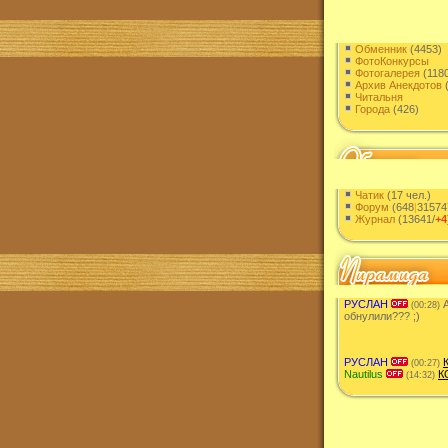
Обменник
(4453)
ФотоКонкурсы
Фотогалерея
(1180
Архив Анекдотов
(
Читальня
Города
(426)
Чатик
(17 чел.)
Форум
(648
|
31574
Журнал
(13641/
+4
РУСЛАН
А
(00:28)
обнулили??? ;)
РУСЛАН
(00:27)
Nautilus
К
(14:32)