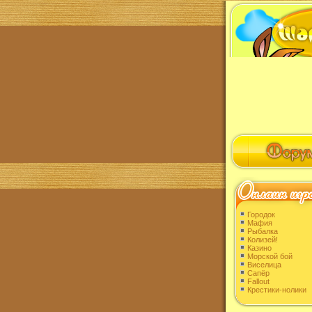
Городок
Мафия
Рыбалка
Колизей!
Казино
Морской бой
Виселица
Сапёр
Fallout
Крестики-нолики