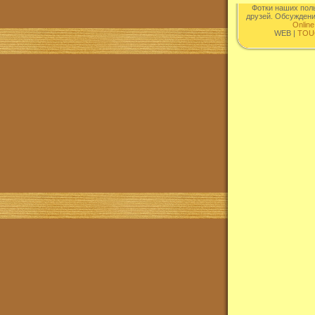
Фотки наших пол
друзей. Обсужден
Online
WEB |
TOU