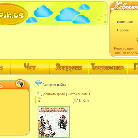
Ваше имя:
Пароль:
Регистрация
Забыли пароль
Галерея сайта
Добавить фото
|
ФотоАльбомы
(47.9 Kb)
-----------------------