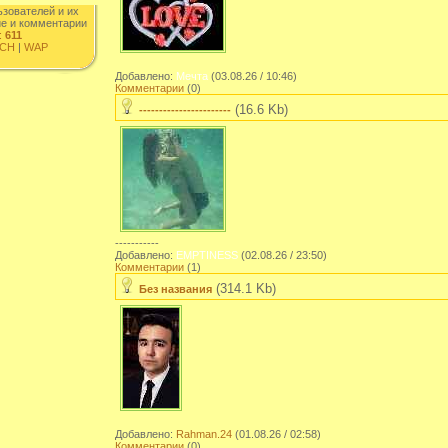
ьзователей и их
ие и комментарии
:
611
CH
|
WAP
Добавлено:
Мечта
(03.08.26 / 10:46)
Комментарии
(0)
(16.6 Kb)
-----------------------
-----------
Добавлено:
EMPTINESS
(02.08.26 / 23:50)
Комментарии
(1)
(314.1 Kb)
Без названия
Добавлено:
Rahman.24
(01.08.26 / 02:58)
Комментарии
(0)