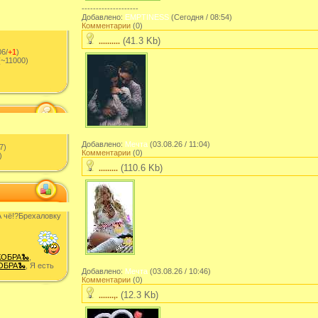
--------------------
Добавлено:
EMPTINESS
(Сегодня / 08:54)
Комментарии
(0)
(41.3 Kb)
..........
6/
+1
)
~11000)
Добавлено:
Мечта
(03.08.26 / 11:04)
7)
Комментарии
(0)
)
(110.6 Kb)
.........
 чë!?Брехаловку
КОБРА🐍
,
ОБРА🐍
, Я есть
Добавлено:
Мечта
(03.08.26 / 10:46)
Комментарии
(0)
(12.3 Kb)
.......,.