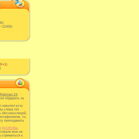
06)
~11000)
8/
+1
)
)
Rahman.24
,
ня обдирать за
накупил кучу
)
бы слова тех
ь бессмыслицей,
метафизиком, то,
гу преподавать
КуСЮчКа
,
)
товали мне не
а стремиться к