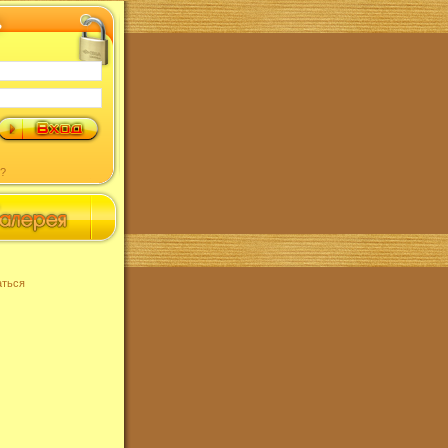
?
аться