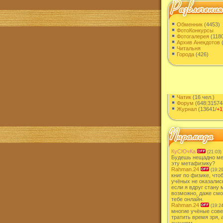
Обменник
(4453)
ФотоКонкурсы
Фотогалерея
(118
Архив Анекдотов
(
Читальня
Города
(426)
Чатик
(16 чел.)
Форум
(648
|
31574
Журнал
(13641/
+1
КуСЮчКа
(21:03)
Будешь нещадно ме
эту метафизику?
Rahman.24
(19:29
книг по физике, что
учёных не оказалис
если я вдруг стану 
возможно, даже смо
тебе онлайн.
Rahman.24
(19:24
многие учёные сове
тратить время зря, 