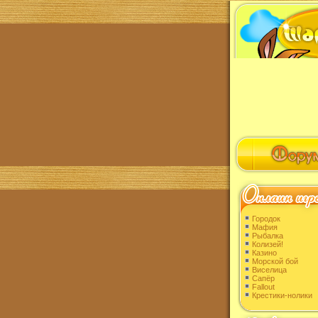
Городок
Мафия
Рыбалка
Колизей!
Казино
Морской бой
Виселица
Сапёр
Fallout
Крестики-нолики