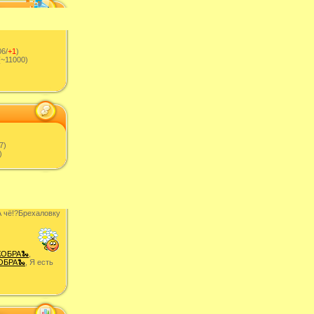
6/
+1
)
~11000)
7)
)
 чë!?Брехаловку
КОБРА🐍
,
ОБРА🐍
, Я есть