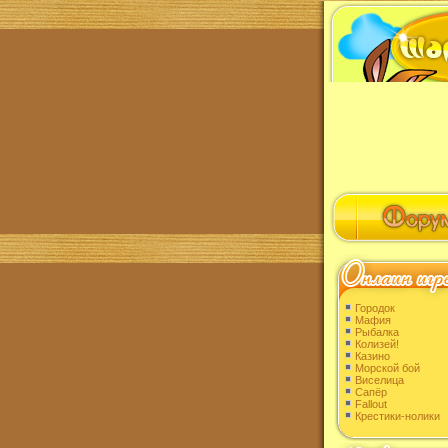
Городок
Мафия
Рыбалка
Колизей!
Казино
Морской бой
Виселица
Сапёр
Fallout
Крестики-нолики