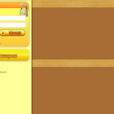
?
аться