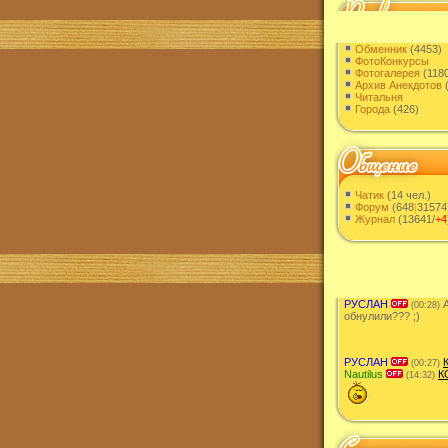
Обменник
(4453)
ФотоКонкурсы
Фотогалерея
(1180
Архив Анекдотов
(
Читальня
Города
(426)
Чатик
(14 чел.)
Форум
(648
|
31574
Журнал
(13641/
+4
РУСЛАН
А
(00:28)
обнулили??? ;)
РУСЛАН
(00:27)
Nautilus
К
(14:32)