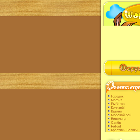
Городок
Мафия
Рыбалка
Колизей!
Казино
Морской бой
Виселица
Сапёр
Fallout
Крестики-нолики