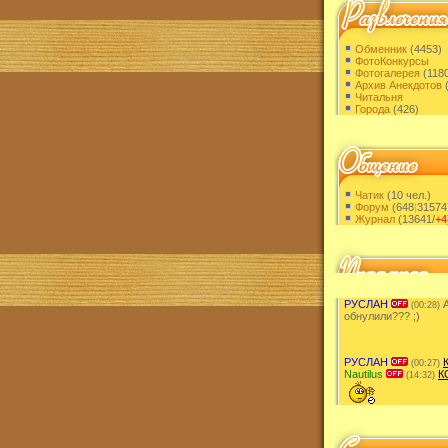
Обменник
(4453)
ФотоКонкурсы
Фотогалерея
(1180
Архив Анекдотов
(
Читальня
Города
(426)
Чатик
(10 чел.)
Форум
(648
|
31574
Журнал
(13641/
+4
РУСЛАН
А
(00:28)
обнулили??? ;)
РУСЛАН
(00:27)
Nautilus
К
(14:32)