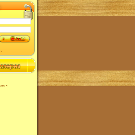
?
аться