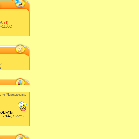
6/
+1
)
~11000)
7)
)
 чë!?Брехаловку
КОБРА🐍
,
ОБРА🐍
, Я есть