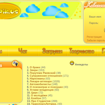
Ваше имя:
Пароль:
Регистрация
Забыли пароль
Анекдоты
1.
О браке
(44)
2.
Звери
(153)
3.
Поруччик Ржевский
(38)
4.
Супружеские отношения
(171)
5.
Наркоманы
(63)
6.
Лекари-аптекари
(1026)
7.
Автомобилисты
(148)
8.
О психиатрах и психушке
(43)
9.
Устами младенцев
(60)
10.
Цирк
(72)
11.
О молодёжи
(45)
12.
Ковбои
(57)
13.
Про Студентов
(269)
14.
Транспорт,Летчики.
(43)