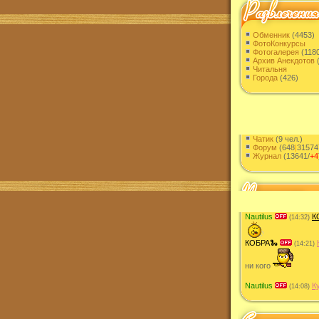
Обменник
(4453)
ФотоКонкурсы
Фотогалерея
(118
Архив Анекдотов
(
Читальня
Города
(426)
Чатик
(9 чел.)
Форум
(648
|
31574
Журнал
(13641/
+4
Nautilus
К
(14:32)
КОБРА🐍
(14:21)
ни кого
Nautilus
К
(14:08)