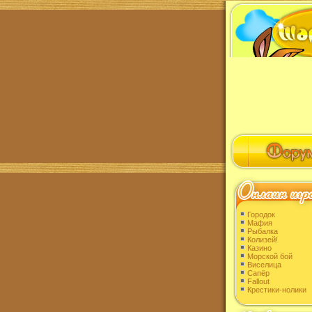
Городок
Мафия
Рыбалка
Колизей!
Казино
Морской бой
Виселица
Сапёр
Fallout
Крестики-нолики