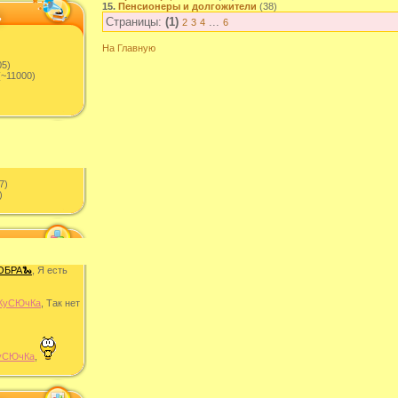
15.
Пенсионеры и долгожители
(38)
Страницы:
(1)
...
2
3
4
6
На Главную
05)
~11000)
7)
)
ОБРА🐍
, Я есть
КуСЮчКа
, Так нет
уСЮчКа
,