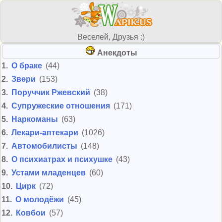
Веселей, Друзья :)
Анекдоты
1.
О браке
(44)
2.
Звери
(153)
3.
Поруччик Ржевский
(38)
4.
Супружеские отношения
(171)
5.
Наркоманы
(63)
6.
Лекари-аптекари
(1026)
7.
Автомобилисты
(148)
8.
О психиатрах и психушке
(43)
9.
Устами младенцев
(60)
10.
Цирк
(72)
11.
О молодёжи
(45)
12.
Ковбои
(57)