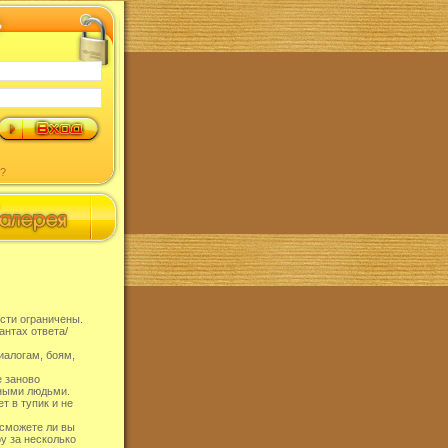
?
сти ограничены.
антах ответа/
иалогам, боям,
е заново
тными людьми.
т в тупик и не
 сможете ли вы
ру за несколько