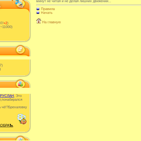
минут не читая и не делая лишних движений...
Правила
Начать
На главную
7/
+2
)
~11000)
7)
)
РУСЛАН
, Это
т,понабирался
 чë!?Брехаловку
КОБРА🐍
,