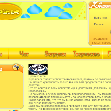
Ваше имя:
Пароль:
Регистрация
Забыли пароль
Правила игры.
Игра представляет собой текстовый квест, поэтому ее возможно
Вы можете действовать только так, как вам предлагается в вари
действий.
Это относится ко всем аспектам игры: действиям, движениям, д
головоломкам.
Но во многих случаях (например, при передвижении), вы может
возвращаться на прежние места и заново разговаривать с мес
Важно запомнить, что что бы вы не делали, игра никогда не зайде
окончится фразой "ты погиб".
Даже самое смелое поведение приводит к финалу. Другое дело,
узнать что-то важное и интересное, или же просто пробежите иг