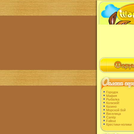
Городок
Мафия
Рыбалка
Колизей!
Казино
Морской бой
Виселица
Сапёр
Fallout
Крестики-нолики