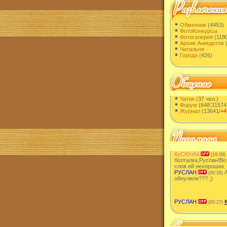
Обменник
(4453)
ФотоКонкурсы
Фотогалерея
(1180
Архив Анекдотов
(
Читальня
Города
(426)
Чатик
(37 чел.)
Форум
(648
|
31574
Журнал
(13641/
+4
КуСЮчКа
(19:09)
болталка,Руслан!Во
слов ей нехороших
РУСЛАН
А
(00:28)
обнулили??? ;)
РУСЛАН
(00:27)