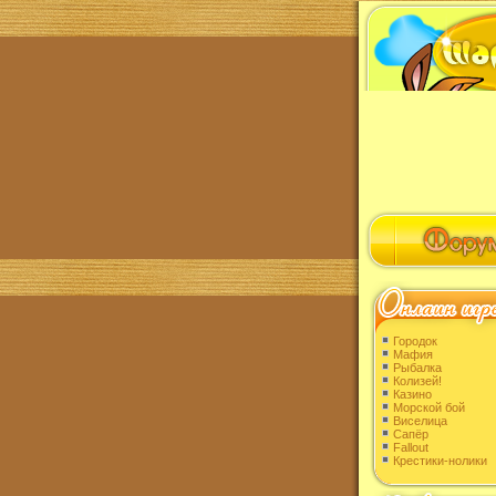
Городок
Мафия
Рыбалка
Колизей!
Казино
Морской бой
Виселица
Сапёр
Fallout
Крестики-нолики