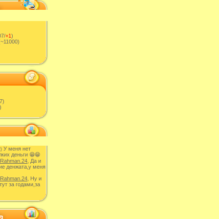
7/
+1
)
~11000)
7)
)
У меня нет
)
ких деньги 😁😁
Rahman.24
, Да и
ие денжата,у меня
Rahman.24
, Ну и
тут за годами,за