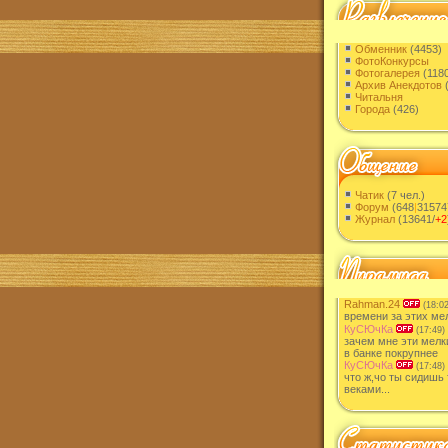
Обменник
(4453)
ФотоКонкурсы
Фотогалерея
(1180
Архив Анекдотов
(
Читальня
Города
(426)
Чатик
(7 чел.)
Форум
(648
|
31574
Журнал
(13641/
+2
Rahman.24
(18:02
времени за этих мел
КуСЮчКа
(17:49)
зачем мне эти мелк
в банке покрупнее
КуСЮчКа
(17:48)
что ж,чо ты сидишь 
веками...